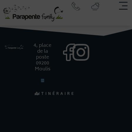
4, place
de la
poste
09200
Moulis
ITINÉRAIRE